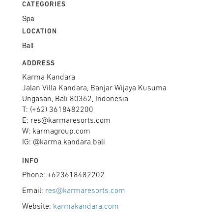
CATEGORIES
Spa
LOCATION
Bali
ADDRESS
Karma Kandara
Jalan Villa Kandara, Banjar Wijaya Kusuma
Ungasan, Bali 80362, Indonesia
T: (+62) 3618482200
E: res@karmaresorts.com
W: karmagroup.com
IG: @karma.kandara.bali
INFO
Phone: +623618482202
Email:
res@karmaresorts.com
Website:
karmakandara.com