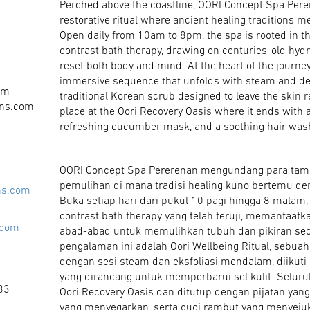
Perched above the coastline, OORI Concept Spa Perer
restorative ritual where ancient healing traditions 
Open daily from 10am to 8pm, the spa is rooted in t
contrast bath therapy, drawing on centuries-old hyd
reset both body and mind. At the heart of the journey
immersive sequence that unfolds with steam and deep
om
traditional Korean scrub designed to leave the skin 
ons.com
place at the Oori Recovery Oasis where it ends with 
refreshing cucumber mask, and a soothing hair wash
OORI Concept Spa Pererenan mengundang para tamu
pemulihan di mana tradisi healing kuno bertemu de
ns.com
Buka setiap hari dari pukul 10 pagi hingga 8 malam, 
contrast bath therapy yang telah teruji, memanfaatk
.com
abad-abad untuk memulihkan tubuh dan pikiran seca
pengalaman ini adalah Oori Wellbeing Ritual, sebuah
dengan sesi steam dan eksfoliasi mendalam, diikuti
yang dirancang untuk memperbarui sel kulit. Seluru
83
Oori Recovery Oasis dan ditutup dengan pijatan yang
yang menyegarkan, serta cuci rambut yang menye