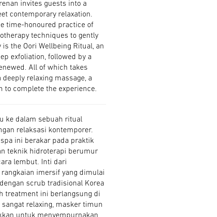
enan invites guests into a
meet contemporary relaxation.
he time-honoured practice of
rotherapy techniques to gently
 is the Oori Wellbeing Ritual, an
 exfoliation, followed by a
renewed. All of which takes
a deeply relaxing massage, a
 to complete the experience.
 ke dalam sebuah ritual
ngan relaksasi kontemporer.
spa ini berakar pada praktik
an teknik hidroterapi berumur
ra lembut. Inti dari
 rangkaian imersif yang dimulai
 dengan scrub tradisional Korea
h treatment ini berlangsung di
 sangat relaxing, masker timun
jukkan untuk menyempurnakan