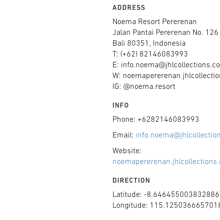
ADDRESS
Noema Resort Pererenan
Jalan Pantai Pererenan No. 126
Bali 80351, Indonesia
T: (+62) 82146083993
E: info.noema@jhlcollections.c
W: noemapererenan.jhlcollecti
IG: @noema.resort
INFO
Phone: +6282146083993
Email:
info.noema@jhlcollectio
Website:
noemapererenan.jhlcollections
DIRECTION
Latitude: -8.646455003832886
Longitude: 115.125036665701